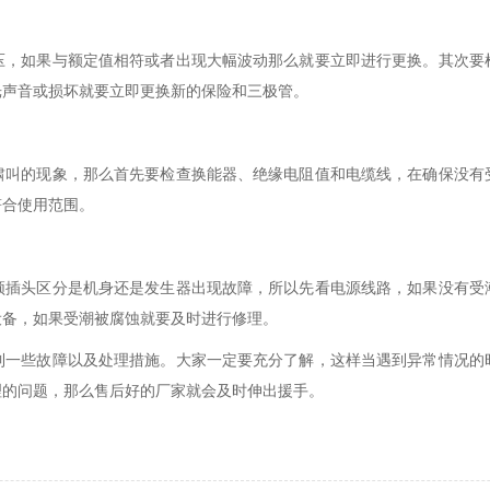
压，如果与额定值相符或者出现大幅波动那么就要立即进行更换。其次要
光声音或损坏就要立即更换新的保险和三极管。
啸叫的现象，那么首先要检查换能器、绝缘电阻值和电缆线，在确保没有
符合使用范围。
频插头区分是机身还是发生器出现故障，所以先看电源线路，如果没有受
设备，如果受潮被腐蚀就要及时进行修理。
到一些故障以及处理措施。大家一定要充分了解，这样当遇到异常情况的
理的问题，那么售后好的厂家就会及时伸出援手。