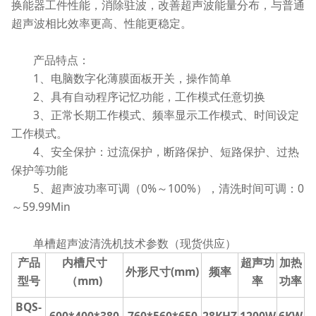
换能器工件性能，消除驻波，改善超声波能量分布，与普通
超声波相比效率更高、性能更稳定。
产品特点：
1、电脑数字化薄膜面板开关，操作简单
2、具有自动程序记忆功能，工作模式任意切换
3、正常长期工作模式、频率显示工作模式、时间设定
工作模式。
4、安全保护：过流保护，断路保护、短路保护、过热
保护等功能
5、超声波功率可调（0%～100%），清洗时间可调：0
～59.99Min
单槽超声波清洗机技术参数（现货供应）
产品
内槽尺寸
超声功
加热
外形尺寸(mm)
频率
型号
（mm)
率
功率
BQS-
600*400*380
760*560*650
28KHZ
1200W
6KW