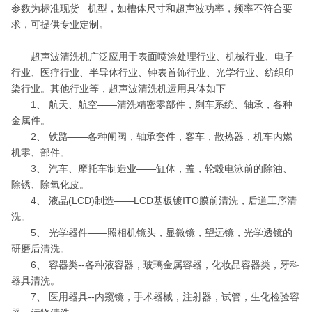
参数为标准现货 机型，如槽体尺寸和超声波功率，频率不符合要
求，可提供专业定制。
超声波清洗机广泛应用于表面喷涂处理行业、机械行业、电子
行业、医疗行业、半导体行业、钟表首饰行业、光学行业、纺织印
染行业。其他行业等，超声波清洗机运用具体如下
1、 航天、航空——清洗精密零部件，刹车系统、轴承，各种
金属件。
2、 铁路——各种闸阀，轴承套件，客车，散热器，机车内燃
机零、部件。
3、 汽车、摩托车制造业——缸体，盖，轮毂电泳前的除油、
除锈、除氧化皮。
4、 液晶(LCD)制造——LCD基板镀ITO膜前清洗，后道工序清
洗。
5、 光学器件——照相机镜头，显微镜，望远镜，光学透镜的
研磨后清洗。
6、 容器类--各种液容器，玻璃金属容器，化妆品容器类，牙科
器具清洗。
7、 医用器具--内窥镜，手术器械，注射器，试管，生化检验容