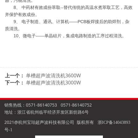
器，污物清洗。
8、 中药材有效成份萃取--替代传统的高温水煮萃取工艺，高效
并保护有效成份。
9、 电子制造、通讯、计算机——PCB板焊接后的助焊剂，杂
质清洗。
10、微电子——单晶硅片，集成电路制造的工序过程清洗。
上一个：
单槽超声波清洗机3600W
下一个：
单槽超声波清洗机3000W
销售热线：0571-86140753 0571-86140752
地址：浙江省杭州临平经济开发区新纺路6号
2021@杭州宝珀超声波科技有限公司 版权所有
浙ICP备14043893
号-1